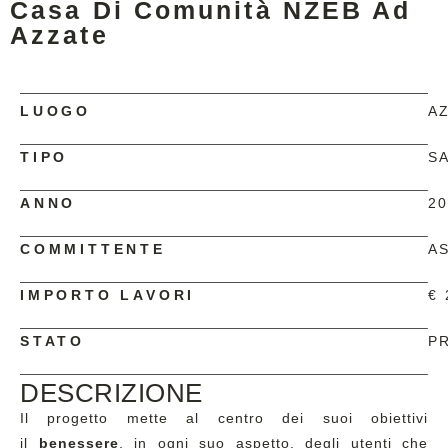
Casa Di Comunità NZEB Ad
Azzate
LUOGO
AZ
TIPO
S
ANNO
2
COMMITTENTE
A
IMPORTO LAVORI
€ 
STATO
P
DESCRIZIONE
Il progetto mette al centro dei suoi obiettivi
il
benessere
, in ogni suo aspetto, degli utenti che