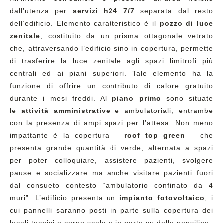
dall’utenza per
servizi h24 7/7
separata dal resto
dell’edificio. Elemento caratteristico è il
pozzo di luce
zenitale
, costituito da un prisma ottagonale vetrato
che, attraversando l’edificio sino in copertura, permette
di trasferire la luce zenitale agli spazi limitrofi più
centrali ed ai piani superiori. Tale elemento ha la
funzione di offrire un contributo di calore gratuito
durante i mesi freddi. Al
piano primo
sono situate
le
attività amministrative
e ambulatoriali, entrambe
con la presenza di ampi spazi per l’attesa. Non meno
impattante è la copertura –
roof top green
– che
presenta grande quantità di verde, alternata a spazi
per poter colloquiare, assistere pazienti, svolgere
pause e socializzare ma anche visitare pazienti fuori
dal consueto contesto “ambulatorio confinato da 4
muri”. L’edificio presenta un
impianto fotovoltaico
, i
cui pannelli saranno posti in parte sulla copertura dei
locali tecnici e corpo scala e in parte su delle pensiline.