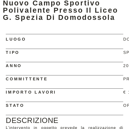
Nuovo Campo Sportivo
Polivalente Presso Il Liceo
G. Spezia Di Domodossola
LUOGO
D
TIPO
S
ANNO
2
COMMITTENTE
P
IMPORTO LAVORI
€ 
STATO
O
DESCRIZIONE
L’intervento in oggetto prevede la realizzazione di