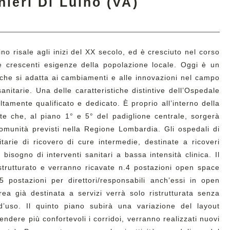
ieri Di Luino (VA)
no risale agli inizi del XX secolo, ed è cresciuto nel corso
e crescenti esigenze della popolazione locale. Oggi è un
he si adatta ai cambiamenti e alle innovazioni nel campo
anitarie. Una delle caratteristiche distintive dell’Ospedale
ltamente qualificato e dedicato. È proprio all’interno della
nte che, al piano 1° e 5° del padiglione centrale, sorgerà
munità previsti nella Regione Lombardia. Gli ospedali di
tarie di ricovero di cure intermedie, destinate a ricoveri
bisogno di interventi sanitari a bassa intensità clinica. Il
istrutturato e verranno ricavate n.4 postazioni open space
 postazioni per direttori/responsabili anch’essi in open
rea già destinata a servizi verrà solo ristrutturata senza
’uso. Il quinto piano subirà una variazione del layout
 rendere più confortevoli i corridoi, verranno realizzati nuovi