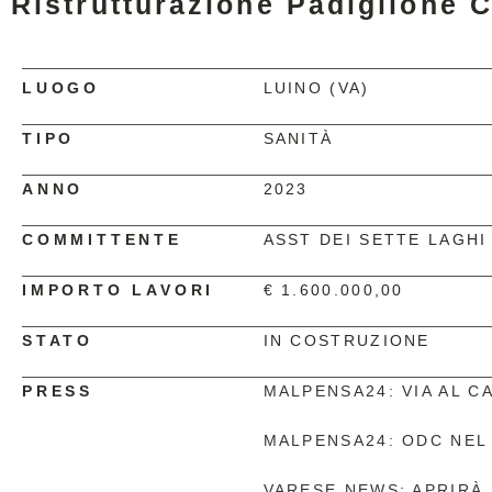
Ristrutturazione Padiglione C
LUOGO
LUINO (VA)
TIPO
SANITÀ
ANNO
2023
COMMITTENTE
ASST DEI SETTE LAGHI
IMPORTO LAVORI
€ 1.600.000,00
STATO
IN COSTRUZIONE
PRESS
MALPENSA24: VIA AL C
MALPENSA24: ODC NEL 
VARESE NEWS: APRIRÀ 