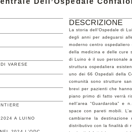
entrale Dell’Ospedale Confalon
DESCRIZIONE
La storia dell’Ospedale di Lui
degli anni per adeguarsi all
moderno centro ospedaliero c
della medicina e delle cure s
di Luino è il suo personale a
 DI VARESE
struttura ospedaliera esiste
uno dei 66 Ospedali della Co
comunità sono strutture sani
brevi per pazienti che hanno 
piano primo di fatto verrà r
nell’area “Guardaroba” e n.5
ANTIERE
space con pareti mobili. L’a
2024 A LUINO
cambiarne la destinazione d
distributivo con la finalità di
NEL 2024 L’ODC