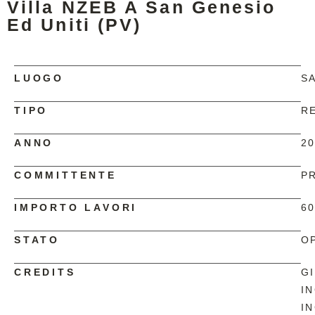
Villa NZEB A San Genesio
Ed Uniti (PV)
LUOGO
SA
TIPO
R
ANNO
2
COMMITTENTE
P
IMPORTO LAVORI
60
STATO
O
CREDITS
G
IN
I